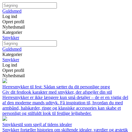
Guldsmed
Log ind
Opret profil
Nyhedsmail
Kategorier
Smykker
Guldsmed
Kategorier
Smykker
Log ind
Opret profil
Nyhedsmail
Herresmykker til fest: Sådan sætter du dit personlige præg
Giv dit festlook karakter med smykker, der afspejler din stil
Herresmykker er ikke længere kun små detaljer – de er en vigtig del
af den moderne mands udtryk. Få inspiration til, hvordan du med
armbånd, halskæder, ringe og klassiske accessories kan skabe et
personligt og stilfuldt look til festlige lejligheder.
Smykkestil som spejl af tidens idealer
Smykker fortæller historien om skiftende idealer, værdier og æstetik