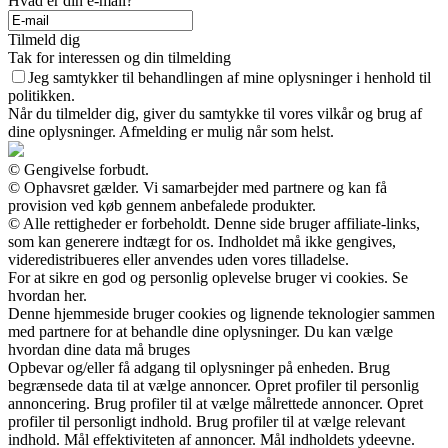
Hvad er din e-mail?
Tilmeld dig
Tak for interessen og din tilmelding
Jeg samtykker til behandlingen af mine oplysninger i henhold til
politikken.
Når du tilmelder dig, giver du samtykke til vores vilkår og brug af
dine oplysninger. Afmelding er mulig når som helst.
© Gengivelse forbudt.
© Ophavsret gælder. Vi samarbejder med partnere og kan få
provision ved køb gennem anbefalede produkter.
© Alle rettigheder er forbeholdt. Denne side bruger affiliate-links,
som kan generere indtægt for os. Indholdet må ikke gengives,
videredistribueres eller anvendes uden vores tilladelse.
For at sikre en god og personlig oplevelse bruger vi cookies. Se
hvordan her.
Denne hjemmeside bruger cookies og lignende teknologier sammen
med partnere for at behandle dine oplysninger. Du kan vælge
hvordan dine data må bruges
Opbevar og/eller få adgang til oplysninger på enheden. Brug
begrænsede data til at vælge annoncer. Opret profiler til personlig
annoncering. Brug profiler til at vælge målrettede annoncer. Opret
profiler til personligt indhold. Brug profiler til at vælge relevant
indhold. Mål effektiviteten af annoncer. Mål indholdets ydeevne.