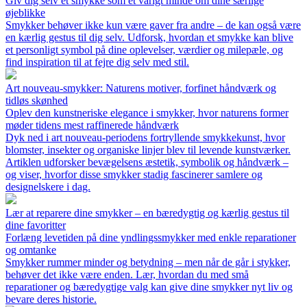
Giv dig selv et smykke som et varigt minde om dine særlige
øjeblikke
Smykker behøver ikke kun være gaver fra andre – de kan også være
en kærlig gestus til dig selv. Udforsk, hvordan et smykke kan blive
et personligt symbol på dine oplevelser, værdier og milepæle, og
find inspiration til at fejre dig selv med stil.
Art nouveau-smykker: Naturens motiver, forfinet håndværk og
tidløs skønhed
Oplev den kunstneriske elegance i smykker, hvor naturens former
møder tidens mest raffinerede håndværk
Dyk ned i art nouveau-periodens fortryllende smykkekunst, hvor
blomster, insekter og organiske linjer blev til levende kunstværker.
Artiklen udforsker bevægelsens æstetik, symbolik og håndværk –
og viser, hvorfor disse smykker stadig fascinerer samlere og
designelskere i dag.
Lær at reparere dine smykker – en bæredygtig og kærlig gestus til
dine favoritter
Forlæng levetiden på dine yndlingssmykker med enkle reparationer
og omtanke
Smykker rummer minder og betydning – men når de går i stykker,
behøver det ikke være enden. Lær, hvordan du med små
reparationer og bæredygtige valg kan give dine smykker nyt liv og
bevare deres historie.