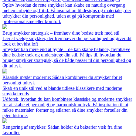
Oplev hvordan de rette smykker kan skabe en naturlig overgang
mellem arbejde og fritid. Få inspiration til designs og materialer, der
udtrykker din personlighed, uden at gå på kompromis med
professionalisme eller komfort.
Brug smykker strategisk – fremhæv dine bedste træk med stil
Lær at vælge smykker, der fremhæver din personlighed og giver dit
look et bevidst løft
Smykker kan mere end at pynte – de kan skabe balance, fremhæve
dine bedste træk og understrege din stil. Få tips til, hvordan du
bruger smykker strategisk, så de både passer til din personlighed og
dit udtryk.
Klassisk møder moderne: Sådan kombinerer du smykker for et
personligt udtryk
Skab en unik stil ved at blande tidløse klassikere med moderne
smykketrends
Udforsk, hvordan du kan kombinere klassiske og moderne smykker
for at skabe et personligt og harmonisk udtryk. Få inspiration til at
mikse materialer, former og stilarter, så dine smykker fortæller din
egen historie.
Rengøring af smykker: Sådan holder du bakterier væk fra dine
favoritter