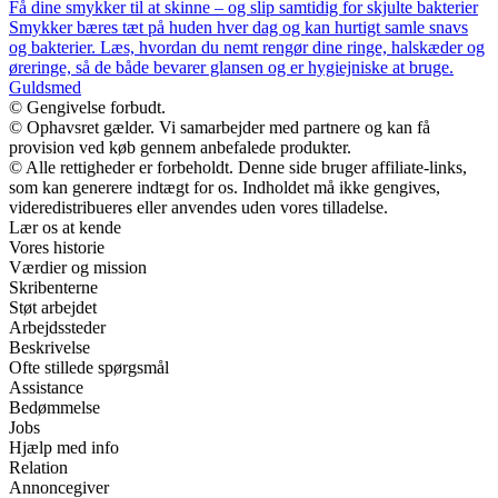
Få dine smykker til at skinne – og slip samtidig for skjulte bakterier
Smykker bæres tæt på huden hver dag og kan hurtigt samle snavs
og bakterier. Læs, hvordan du nemt rengør dine ringe, halskæder og
øreringe, så de både bevarer glansen og er hygiejniske at bruge.
Guldsmed
© Gengivelse forbudt.
© Ophavsret gælder. Vi samarbejder med partnere og kan få
provision ved køb gennem anbefalede produkter.
© Alle rettigheder er forbeholdt. Denne side bruger affiliate-links,
som kan generere indtægt for os. Indholdet må ikke gengives,
videredistribueres eller anvendes uden vores tilladelse.
Lær os at kende
Vores historie
Værdier og mission
Skribenterne
Støt arbejdet
Arbejdssteder
Beskrivelse
Ofte stillede spørgsmål
Assistance
Bedømmelse
Jobs
Hjælp med info
Relation
Annoncegiver