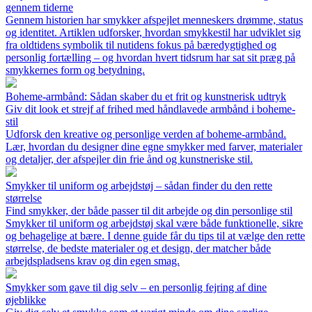
gennem tiderne
Gennem historien har smykker afspejlet menneskers drømme, status
og identitet. Artiklen udforsker, hvordan smykkestil har udviklet sig
fra oldtidens symbolik til nutidens fokus på bæredygtighed og
personlig fortælling – og hvordan hvert tidsrum har sat sit præg på
smykkernes form og betydning.
Boheme-armbånd: Sådan skaber du et frit og kunstnerisk udtryk
Giv dit look et strejf af frihed med håndlavede armbånd i boheme-
stil
Udforsk den kreative og personlige verden af boheme-armbånd.
Lær, hvordan du designer dine egne smykker med farver, materialer
og detaljer, der afspejler din frie ånd og kunstneriske stil.
Smykker til uniform og arbejdstøj – sådan finder du den rette
størrelse
Find smykker, der både passer til dit arbejde og din personlige stil
Smykker til uniform og arbejdstøj skal være både funktionelle, sikre
og behagelige at bære. I denne guide får du tips til at vælge den rette
størrelse, de bedste materialer og et design, der matcher både
arbejdspladsens krav og din egen smag.
Smykker som gave til dig selv – en personlig fejring af dine
øjeblikke