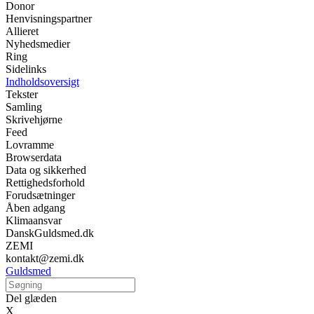
Donor
Henvisningspartner
Allieret
Nyhedsmedier
Ring
Sidelinks
Indholdsoversigt
Tekster
Samling
Skrivehjørne
Feed
Lovramme
Browserdata
Data og sikkerhed
Rettighedsforhold
Forudsætninger
Åben adgang
Klimaansvar
DanskGuldsmed.dk
ZEMI
kontakt@zemi.dk
Guldsmed
Del glæden
X