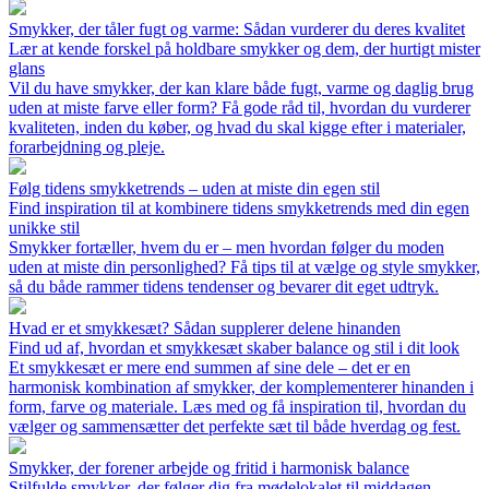
Smykker, der tåler fugt og varme: Sådan vurderer du deres kvalitet
Lær at kende forskel på holdbare smykker og dem, der hurtigt mister
glans
Vil du have smykker, der kan klare både fugt, varme og daglig brug
uden at miste farve eller form? Få gode råd til, hvordan du vurderer
kvaliteten, inden du køber, og hvad du skal kigge efter i materialer,
forarbejdning og pleje.
Følg tidens smykketrends – uden at miste din egen stil
Find inspiration til at kombinere tidens smykketrends med din egen
unikke stil
Smykker fortæller, hvem du er – men hvordan følger du moden
uden at miste din personlighed? Få tips til at vælge og style smykker,
så du både rammer tidens tendenser og bevarer dit eget udtryk.
Hvad er et smykkesæt? Sådan supplerer delene hinanden
Find ud af, hvordan et smykkesæt skaber balance og stil i dit look
Et smykkesæt er mere end summen af sine dele – det er en
harmonisk kombination af smykker, der komplementerer hinanden i
form, farve og materiale. Læs med og få inspiration til, hvordan du
vælger og sammensætter det perfekte sæt til både hverdag og fest.
Smykker, der forener arbejde og fritid i harmonisk balance
Stilfulde smykker, der følger dig fra mødelokalet til middagen